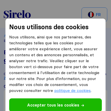
Sirelo.be
FR
Nous utilisons des cookies
Accueil
Meilleurs déménageurs en Belgique
Zaventem
Nous utilisons, ainsi que nos partenaires, des
EXP Moving Belgium
technologies telles que les cookies pour
améliorer votre expérience client, vous assurer
EXP Moving Belgium
un contenu et des annonces personnalisés, et
9,5
basé sur
93
analyser notre trafic. Veuillez cliquer sur le
avis Sirelo et Google
i
bouton vert ci-dessous pour faire part de votre
consentement à l’utilisation de cette technologie
Comparez EXP Moving Belgium avec d'autres
déménageurs
à
Zaventem
sur notre site. Pour plus d’information, ou pour
modifier vos choix de consentement, vous
Ce que disent les clients
pouvez consulter notre
politique de cookies
.
Professionnel (6)
Prix (6)
Accepter tous les cookies
Déménagement rapide (4)