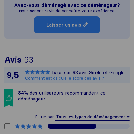
Avez-vous déménagé avec ce déménageur?
Nous serions ravis de connaître votre expérience.
Laisser un avis
Pour vous donner une idée p
Avis
93
Sirelo n'est pas responsabl
basé sur
93
avis Sirelo et Google
9,5
Tous les avis recueillis aupr
Comment est calculé le score des avis ?
84%
des utilisateurs recommandent ce
déménageur
Filtrer par: