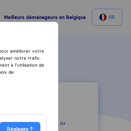
Meilleurs déménageurs en Belgique
FR
 pour améliorer votre
lyser notre trafic.
nt à l’utilisation de
hoix de
Rue des Bataves, 63
Réglages
1040
Brussels