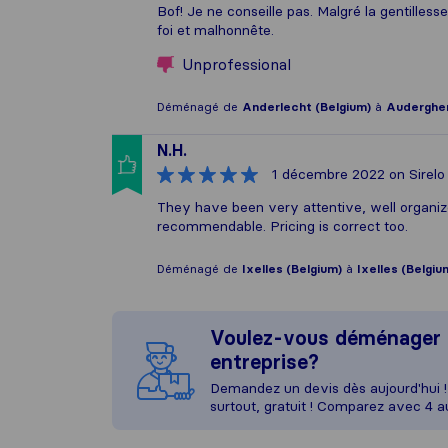
Bof! Je ne conseille pas. Malgré la gentille
foi et malhonnête.
Unprofessional
Déménagé de
Anderlecht (Belgium)
à
Auderghem
N.H.
1 décembre 2022
on Sirelo
They have been very attentive, well organi
recommendable. Pricing is correct too.
Déménagé de
Ixelles (Belgium)
à
Ixelles (Belgiu
Voulez-vous déménager 
entreprise?
Demandez un devis dès aujourd'hui ! 
surtout, gratuit ! Comparez avec 4 