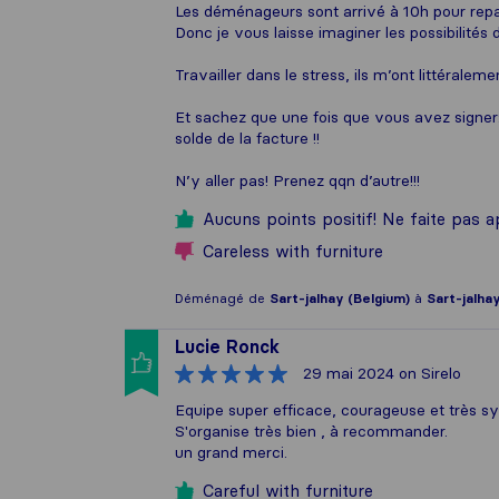
Les déménageurs sont arrivé à 10h pour repa
Donc je vous laisse imaginer les possibilités
Travailler dans le stress, ils m’ont littéralem
Et sachez que une fois que vous avez signer:
solde de la facture !!
N’y aller pas! Prenez qqn d’autre!!!
Aucuns points positif! Ne faite pas ap
Careless with furniture
Déménagé de
Sart-jalhay (Belgium)
à
Sart-jalha
Lucie Ronck
29 mai 2024
on Sirelo
Equipe super efficace, courageuse et très 
S'organise très bien , à recommander.
un grand merci.
Careful with furniture