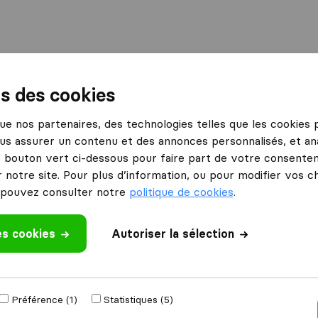
ns des cookies
ussels
Mister Move
 que nos partenaires, des technologies telles que les cookies
Ce que disent les clients
us assurer un contenu et des annonces personnalisés, et ana
le bouton vert ci-dessous pour faire part de votre consenteme
Au soin avec les biens (2)
 notre site. Pour plus d’information, ou pour modifier vos c
Efficace (2)
pouvez consulter notre
politique de cookies
.
Professionnel (2)
Pas professionnels (2)
 un avis
es cookies
Autoriser la sélection
rs
à
Brussels
Préférence (1)
Statistiques (5)