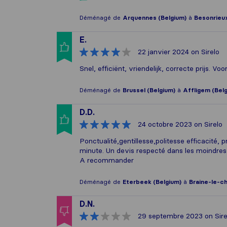
Déménagé de
Arquennes (Belgium)
à
Besonrieux
E.
22 janvier 2024
on Sirelo
Snel, efficiënt, vriendelijk, correcte prijs. Vo
Déménagé de
Brussel (Belgium)
à
Affligem (Bel
D.D.
24 octobre 2023
on Sirelo
Ponctualité,gentillesse,politesse efficacité, 
minute. Un devis respecté dans les moindres 
A recommander
Déménagé de
Eterbeek (Belgium)
à
Braine-le-c
D.N.
29 septembre 2023
on Sire