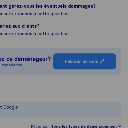
ment gérez-vous les éventuels dommages?
ncore répondu à cette question.
eriez aux clients?
ncore répondu à cette question.
ec ce déménageur?
Laisser un avis
e expérience.
e idée plus complète de la réputatio
ponsable des normes de publication de
et Google
lis auprès des utilisateurs de Sirelo 
Filtrer par: