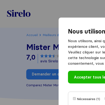
Sirelo.be
Nous utiliso
Accueil
Meilleurs déménageurs en Belgique
Br
Nous utilisons, ainsi
Mister Move
expérience client, vo
Veuillez cliquer sur 
7,0
basé sur
16
cette technologie sur
avis Sirelo et Google
i
consentement, vous 
Demander un devis
Rédiger
Accepter tous l
Comparez Mister Move avec d'autres
déménageu
Nécessaires (1)