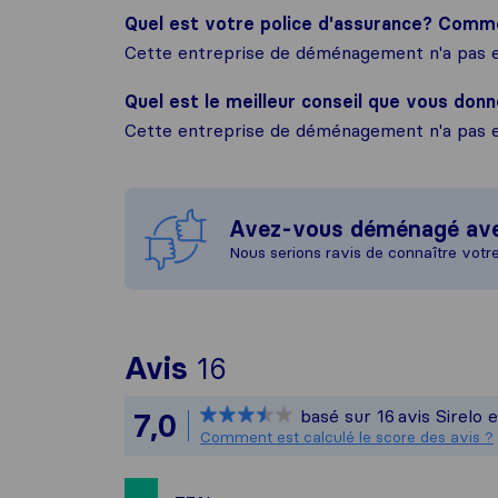
Quel est votre police d'assurance? Com
Cette entreprise de déménagement n'a pas e
Quel est le meilleur conseil que vous donn
Cette entreprise de déménagement n'a pas e
Avez-vous déménagé av
Nous serions ravis de connaître votr
Pour vous donner un
Avis
16
Sirelo n'est pas res
basé sur
16
avis Sirelo 
7,0
Tous les avis recueil
Comment est calculé le score des avis ?