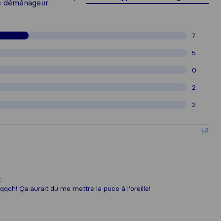
e déménageur
7
5
0
2
2
.
 qqch! Ça aurait du me mettre la puce à l’oreille!