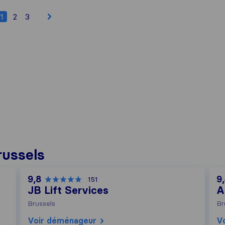
1
2
3
russels
9,8
9
151
JB Lift Services
A
Brussels
Br
Voir déménageur
V