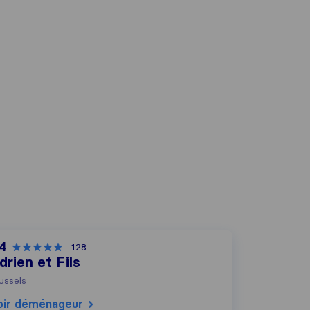
,4
128
drien et Fils
ussels
oir déménageur