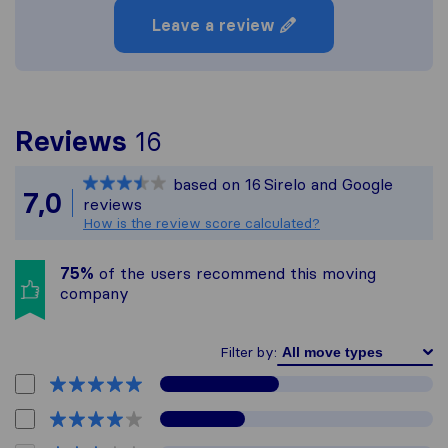
Leave a review
To give you the most c
Reviews
16
Sirelo is not responsibl
based on
16
Sirelo and Google
All reviews gathered fr
7,0
reviews
How is the review score calculated?
75%
of the users recommend this moving
company
Filter by: