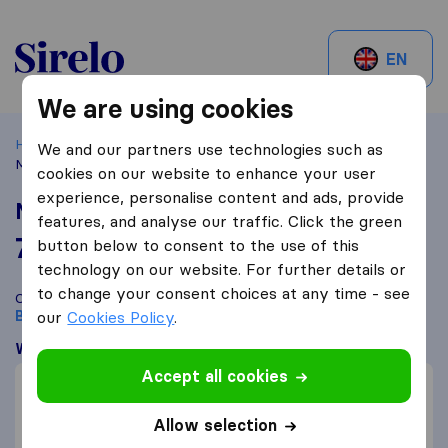
Sirelo.be
EN
We are using cookies
Home
Best Moving Companies in Belgium
Brussels
We and our partners use technologies such as
Mister Move
cookies on our website to enhance your user
experience, personalise content and ads, provide
Mister Move
features, and analyse our traffic. Click the green
7,0
based on
16
button below to consent to the use of this
Sirelo and Google reviews
i
technology on our website. For further details or
to change your consent choices at any time - see
Compare Mister Move with other
moving companies
from
Brussels
our
Cookies Policy
.
What customers are saying
Accept all cookies
Careful with furniture (2)
Efficient (2)
Allow selection
Professional (2)