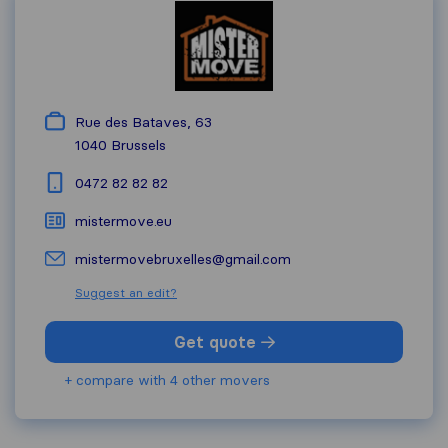
Rue des Bataves, 63
1040
Brussels
0472 82 82 82
mistermove.eu
mistermovebruxelles@gmail.com
Suggest an edit?
Get quote
+ compare with 4 other movers