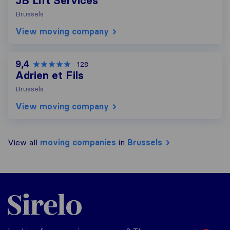
JB Lift Services
Brussels
View moving company
9,4
128
Adrien et Fils
Brussels
View moving company
View all
moving companies
in
Brussels
Sirelo.be