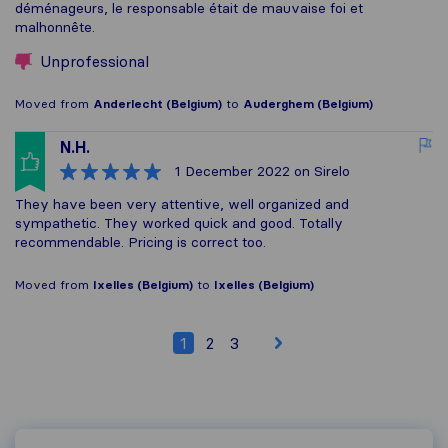
déménageurs, le responsable était de mauvaise foi et
malhonnête.
Unprofessional
Moved from
Anderlecht (Belgium)
to
Auderghem (Belgium)
N.H.
1 December 2022
on Sirelo
They have been very attentive, well organized and
sympathetic. They worked quick and good. Totally
recommendable. Pricing is correct too.
Moved from
Ixelles (Belgium)
to
Ixelles (Belgium)
1
2
3