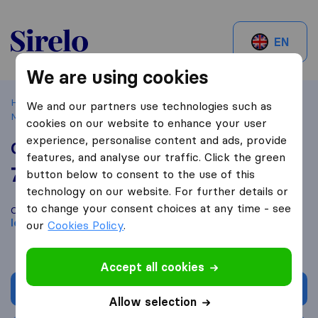
Sirelo.be
EN
We are using cookies
Home
Best Moving Companies in Belgium
Fayt-lez-
We and our partners use technologies such as
Manage
GOLIFT
cookies on our website to enhance your user
experience, personalise content and ads, provide
GOLIFT
features, and analyse our traffic. Click the green
7,4
based on
98
button below to consent to the use of this
Sirelo and Google reviews
i
technology on our website. For further details or
to change your consent choices at any time - see
Compare GOLIFT with other
moving companies
from
Fayt-
lez-Manage
our
Cookies Policy
.
Accept all cookies
Get quote
Allow selection