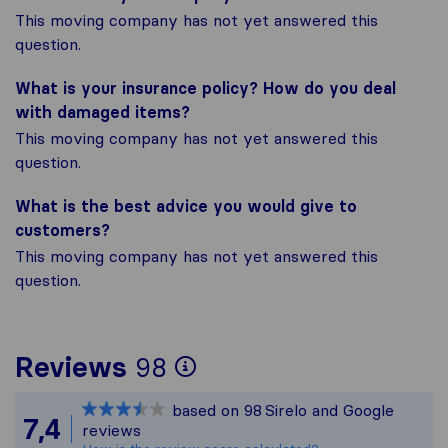
This moving company has not yet answered this
question.
What is your insurance policy? How do you deal
with damaged items?
This moving company has not yet answered this
question.
What is the best advice you would give to
customers?
This moving company has not yet answered this
question.
To give you the most
Reviews
98
Sirelo is not respons
based on
98
Sirelo and Google
All reviews gathered
7,4
reviews