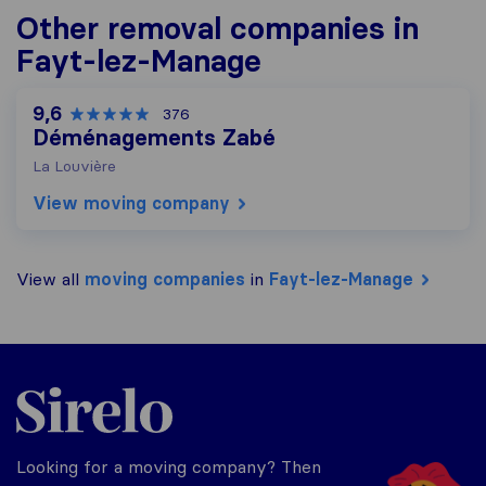
Other removal companies in
Fayt-lez-Manage
9,6
376
Déménagements Zabé
La Louvière
View moving company
View all
moving companies
in
Fayt-lez-Manage
Sirelo.be
Looking for a moving company? Then