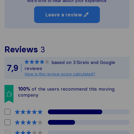
We'd love to hear about your experience.
Leave a review
To give you the most co
Reviews
3
Sirelo is not responsible
based on
3
Sirelo and Google
All reviews gathered fro
7,9
reviews
How is the review score calculated?
100%
of the users recommend this moving
company