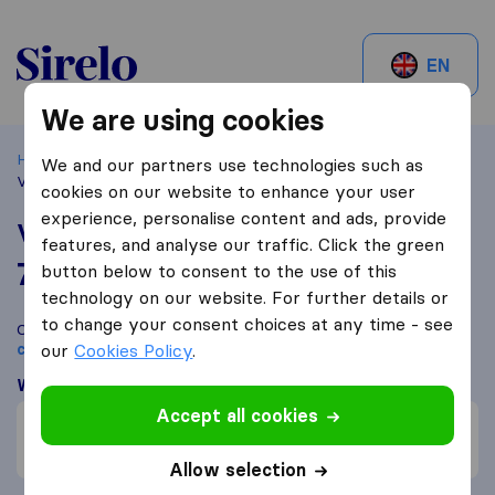
Sirelo.be
EN
We are using cookies
Home
Best Moving Companies in Belgium
Kortrijk
We and our partners use technologies such as
Verhuis- en liftservice Coorevits
cookies on our website to enhance your user
experience, personalise content and ads, provide
Verhuis- en liftservice Coorevits
features, and analyse our traffic. Click the green
7,9
based on
3
button below to consent to the use of this
Sirelo and Google reviews
i
technology on our website. For further details or
to change your consent choices at any time - see
Compare Verhuis- en liftservice Coorevits with other
moving
companies
our
Cookies Policy
from
Kortrijk
.
What customers are saying
Accept all cookies
Careful with furniture (2)
Friendly (1)
Allow selection