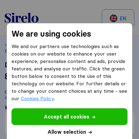
Sirelo.be
EN
We are using cookies
Home
Best Moving Companies in Belgium
Bruxelles
We and our partners use technologies such as
Déménagement Gérard & fils
cookies on our website to enhance your user
experience, personalise content and ads, provide
Déménagement Gérard & fils
features, and analyse our traffic. Click the green
8,7
based on
105
button below to consent to the use of this
Sirelo and Google reviews
i
technology on our website. For further details or
to change your consent choices at any time - see
Compare Déménagement Gérard & fils with other
moving
companies
from
Bruxelles
our
Cookies Policy
.
What customers are saying
Accept all cookies
Price (1)
Assembly (1)
Allow selection