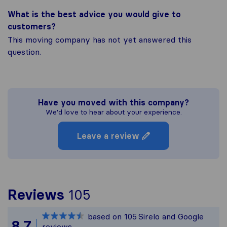
What is the best advice you would give to
customers?
This moving company has not yet answered this
question.
Have you moved with this company?
We'd love to hear about your experience.
Leave a review
To give you the most 
Reviews
105
Sirelo is not responsib
based on
105
Sirelo and Google
All reviews gathered f
8,7
reviews