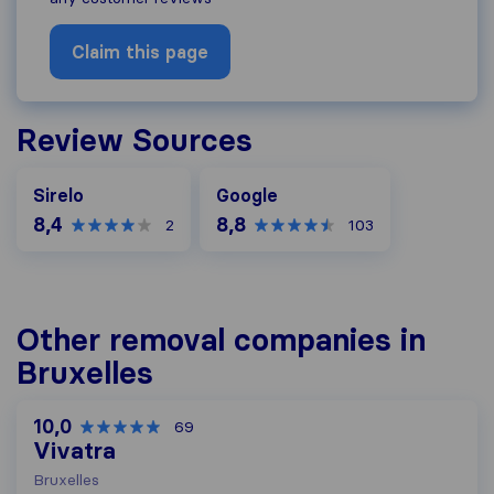
Claim this page
Review Sources
Google
Sirelo
Google
8,4
8,8
2
103
Other removal companies in
Bruxelles
10,0
69
Vivatra
Bruxelles